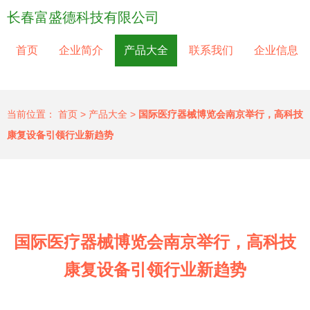
长春富盛德科技有限公司
首页
企业简介
产品大全
联系我们
企业信息
当前位置：
首页
>
产品大全
>
国际医疗器械博览会南京举行，高科技
康复设备引领行业新趋势
国际医疗器械博览会南京举行，高科技
康复设备引领行业新趋势