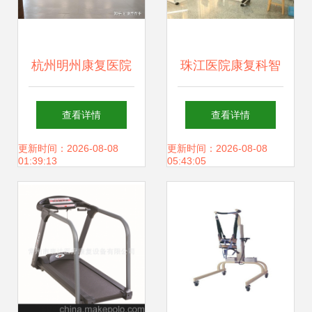
杭州明州康复医院
珠江医院康复科智
与浙江明州康复医
能骨科康复亚专科
查看详情
查看详情
院设备对比 哪家更
更新时间：2026-08-08
更新时间：2026-08-08
01:39:13
05:43:05
胜一筹？