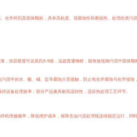
属、化学药剂及固体颗粒，具有高粘度、强腐蚀性和磨损性。处理此类污
漆，涂层硬度可达莫氏8-9级，远超普通钢材，能有效抵御污泥中固体颗
与污泥中的水、酸、碱、盐等腐蚀介质接触，防止电化学腐蚀与化学侵蚀
保持设备处理效率；部分产品兼具耐高温特性，适应热处理工艺环节。
的停机维修频率，降低维护成本，保障含油污泥处理线连续稳定运行，同